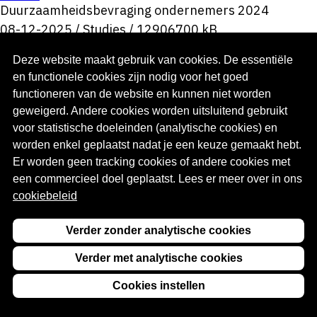
Duurzaamheidsbevraging ondernemers 2024
08-12-2025
/
Studies
/
12906700 kB
Deze website maakt gebruik van cookies. De essentiële
en functionele cookies zijn nodig voor het goed
functioneren van de website en kunnen niet worden
geweigerd. Andere cookies worden uitsluitend gebruikt
voor statistische doeleinden (analytische cookies) en
Interessante links
worden enkel geplaatst nadat je een keuze gemaakt hebt.
Guidea.be
(opent in een nieuw venster)
Er worden geen tracking cookies of andere cookies met
Guidea Apps
(opent in een nieuw venster)
een commercieel doel geplaatst. Lees er meer over in ons
Guidea Werknemer
(opent in een nieuw venster)
cookiebeleid
Guidea Werkgever
(opent in een nieuw venster)
Over deze site
Verder zonder analytische cookies
Over Guidea incijfers
Verder met analytische cookies
Website policy
Cookies instellen
Privacy beleid
Cookiebeleid