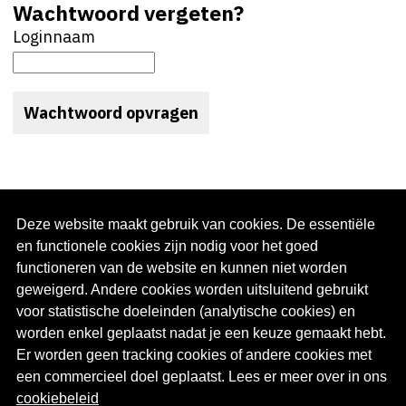
Wachtwoord vergeten?
Loginnaam
Deze website maakt gebruik van cookies. De essentiële
en functionele cookies zijn nodig voor het goed
functioneren van de website en kunnen niet worden
geweigerd. Andere cookies worden uitsluitend gebruikt
voor statistische doeleinden (analytische cookies) en
Interessante links
worden enkel geplaatst nadat je een keuze gemaakt hebt.
Guidea.be
(opent in een nieuw venster)
Er worden geen tracking cookies of andere cookies met
Guidea Apps
(opent in een nieuw venster)
een commercieel doel geplaatst. Lees er meer over in ons
Guidea Werknemer
(opent in een nieuw venster)
cookiebeleid